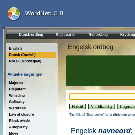
Dansk ordbog
Rejseparlør
Rimordbog
Krydsog
Engelsk ordbog
English
Dansk (Danish)
Norsk (Norwegian)
Aktuelle søgninger
Majorca
Disputant
Whistling
Galloway
Wardress
Law of closure
Tip: Klik på 'Bogmærke' for at tilføje den akt
Black whale
Autoplasty
Engelsk
navneord
:
Move