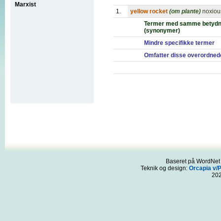
Marxist
1.
yellow rocket
(om plante)
noxiou
Termer med samme betydn
(synonymer)
Mindre specifikke termer
Omfatter disse overordned
Baseret på WordNet 3
Teknik og design:
Orcapia v/
20