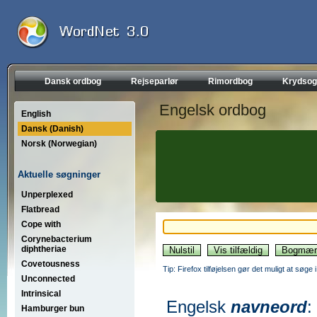
Dansk ordbog
Rejseparlør
Rimordbog
Krydsog
Engelsk ordbog
English
Dansk (Danish)
Norsk (Norwegian)
Aktuelle søgninger
Unperplexed
Flatbread
Cope with
Corynebacterium
diphtheriae
Covetousness
Tip: Firefox tilføjelsen gør det muligt at søg
Unconnected
Intrinsical
Engelsk
navneord
:
Hamburger bun