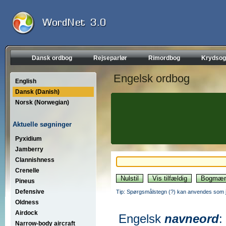
Dansk ordbog
Rejseparlør
Rimordbog
Krydsog
Engelsk ordbog
English
Dansk (Danish)
Norsk (Norwegian)
Aktuelle søgninger
Pyxidium
Jamberry
Clannishness
Crenelle
Pineus
Defensive
Tip: Spørgsmålstegn (?) kan anvendes som jo
Oldness
Airdock
Engelsk
navneord
:
Narrow-body aircraft