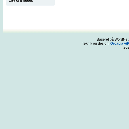
City of Bridges
Baseret på WordNet 3
Teknik og design:
Orcapia v/
20