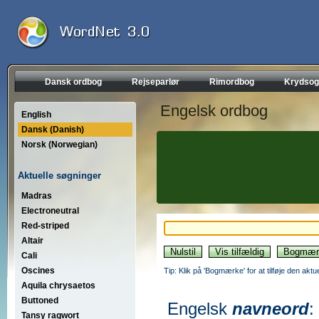
Dansk ordbog
Rejseparlør
Rimordbog
Krydsog
Engelsk ordbog
English
Dansk (Danish)
Norsk (Norwegian)
Aktuelle søgninger
Madras
Electroneutral
Red-striped
Altair
Cali
Oscines
Tip: Klik på 'Bogmærke' for at tilføje den akt
Aquila chrysaetos
Buttoned
Engelsk
navneord
:
Tansy ragwort