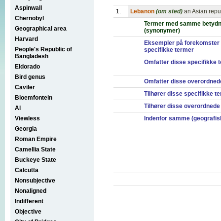
Aspinwall
1.
Lebanon
(om sted)
an Asian repu
Chernobyl
Termer med samme betydn
Geographical area
(synonymer)
Harvard
Eksempler på forekomster 
People's Republic of
specifikke termer
Bangladesh
Omfatter disse specifikke 
Eldorado
Bird genus
Omfatter disse overordned
Caviler
Tilhører disse specifikke t
Bloemfontein
Tilhører disse overordnede
Al
Viewless
Indenfor samme (geografis
Georgia
Roman Empire
Camellia State
Buckeye State
Calcutta
Nonsubjective
Nonaligned
Indifferent
Objective