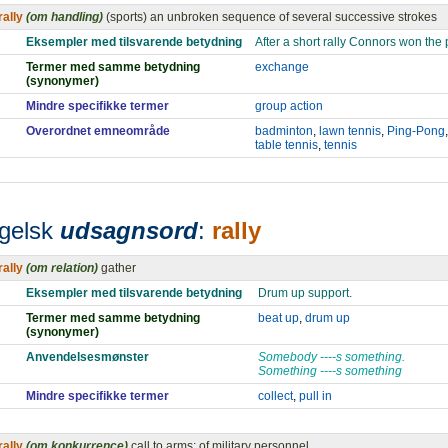
rally
(om handling)
(sports) an unbroken sequence of several successive strokes
Eksempler med tilsvarende betydning
After a short rally Connors won the 
Termer med samme betydning
exchange
(synonymer)
Mindre specifikke termer
group action
Overordnet emneområde
badminton
,
lawn tennis
,
Ping-Pong
table tennis
,
tennis
gelsk
udsagnsord
:
rally
rally
(om relation)
gather
Eksempler med tilsvarende betydning
Drum up support.
Termer med samme betydning
beat up
,
drum up
(synonymer)
Anvendelsesmønster
Somebody ----s something.
Something ----s something
Mindre specifikke termer
collect
,
pull in
rally
(om konkurrence)
call to arms; of military personnel