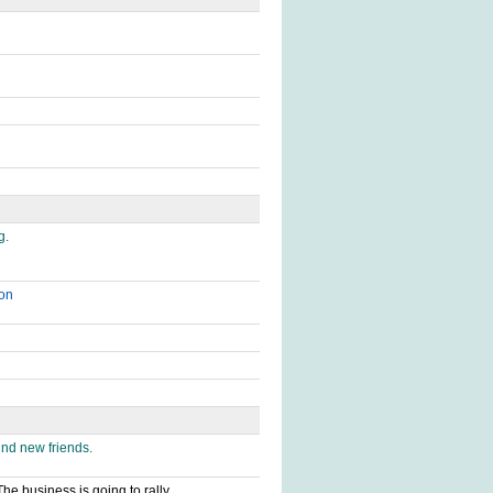
g.
on
und new friends.
The business is going to rally