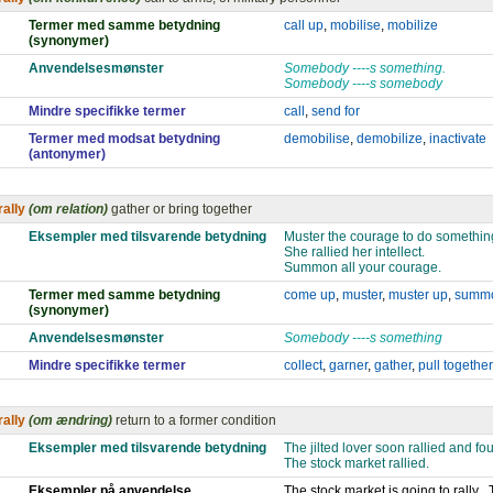
Termer med samme betydning
call up
,
mobilise
,
mobilize
(synonymer)
Anvendelsesmønster
Somebody ----s something.
Somebody ----s somebody
Mindre specifikke termer
call
,
send for
Termer med modsat betydning
demobilise
,
demobilize
,
inactivate
(antonymer)
rally
(om relation)
gather or bring together
Eksempler med tilsvarende betydning
Muster the courage to do somethin
She rallied her intellect.
Summon all your courage.
Termer med samme betydning
come up
,
muster
,
muster up
,
summ
(synonymer)
Anvendelsesmønster
Somebody ----s something
Mindre specifikke termer
collect
,
garner
,
gather
,
pull together
rally
(om ændring)
return to a former condition
Eksempler med tilsvarende betydning
The jilted lover soon rallied and fo
The stock market rallied.
Eksempler på anvendelse
The stock market is going to rally , 