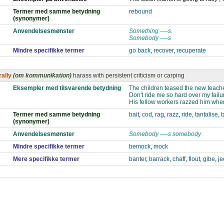
Termer med samme betydning
rebound
(synonymer)
Anvendelsesmønster
Something ----s.
Somebody ----s
Mindre specifikke termer
go back
,
recover
,
recuperate
rally
(om kommunikation)
harass with persistent criticism or carping
Eksempler med tilsvarende betydning
The children teased the new teache
Don't ride me so hard over my failu
His fellow workers razzed him when
Termer med samme betydning
bait
,
cod
,
rag
,
razz
,
ride
,
tantalise
,
t
(synonymer)
Anvendelsesmønster
Somebody ----s somebody
Mindre specifikke termer
bemock
,
mock
Mere specifikke termer
banter
,
barrack
,
chaff
,
flout
,
gibe
,
je