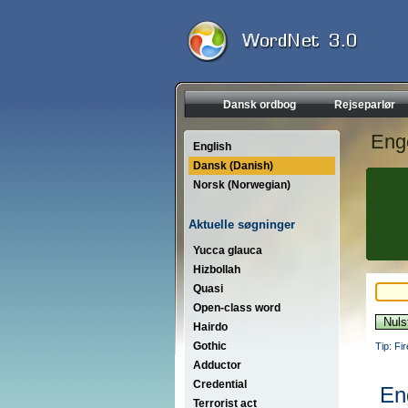
Dansk ordbog
Rejseparlør
Eng
English
Dansk (Danish)
Norsk (Norwegian)
Aktuelle søgninger
Yucca glauca
Hizbollah
Quasi
Open-class word
Hairdo
Gothic
Tip: Fi
Adductor
Credential
En
Terrorist act