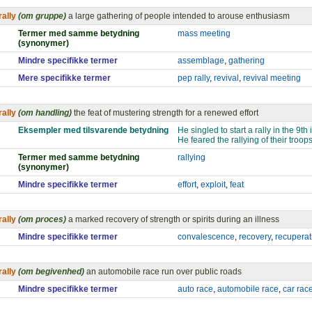
rally
(om gruppe)
a large gathering of people intended to arouse enthusiasm
Termer med samme betydning
mass meeting
(synonymer)
Mindre specifikke termer
assemblage
,
gathering
Mere specifikke termer
pep rally
,
revival
,
revival meeting
rally
(om handling)
the feat of mustering strength for a renewed effort
Eksempler med tilsvarende betydning
He singled to start a rally in the 9th 
He feared the rallying of their troop
Termer med samme betydning
rallying
(synonymer)
Mindre specifikke termer
effort
,
exploit
,
feat
rally
(om proces)
a marked recovery of strength or spirits during an illness
Mindre specifikke termer
convalescence
,
recovery
,
recuperat
rally
(om begivenhed)
an automobile race run over public roads
Mindre specifikke termer
auto race
,
automobile race
,
car rac