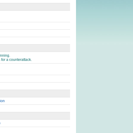
inning.
s for a counterattack.
ion
e