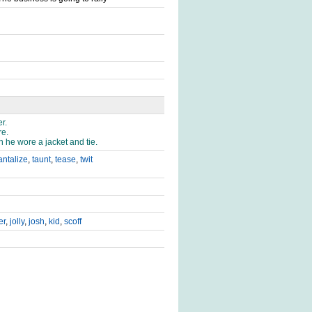
r.
re.
 he wore a jacket and tie.
antalize
,
taunt
,
tease
,
twit
er
,
jolly
,
josh
,
kid
,
scoff