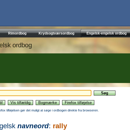
Rimordbog
Krydsogtværsordbog
Engelsk-engelsk ordbog
elsk ordbog
refox tilføjelsen gør det muligt at søge i ordbogen direkte fra browseren.
gelsk
navneord
:
rally