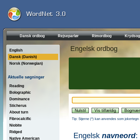
Dansk ordbog
Rejseparlør
Rimordbog
Krydsog
Engelsk ordbog
English
Dansk (Danish)
Norsk (Norwegian)
Aktuelle søgninger
Reading
Bolographic
Dominance
Sticherus
About turn
Fibrocalcific
Tip: Stjerne (*) kan anvendes som jokertegn (wi
Niobite
Ridged
Engelsk
navneord
:
Native American