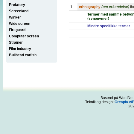
Prefatory
1.
ethnography
(om erkendelse)
th
Screenland
Termer med samme betydn
Winker
(synonymer)
Wide screen
Mindre specifikke termer
Fireguard
Computer screen
Strainer
Film industry
Bullhead catfish
Baseret på WordNet 3
Teknik og design:
Orcapia v/
20