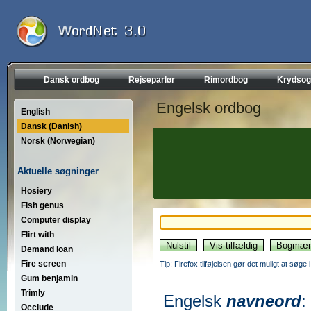
Dansk ordbog
Rejseparlør
Rimordbog
Krydsog
Engelsk ordbog
English
Dansk (Danish)
Norsk (Norwegian)
Aktuelle søgninger
Hosiery
Fish genus
Computer display
Flirt with
Demand loan
Fire screen
Tip: Firefox tilføjelsen gør det muligt at søg
Gum benjamin
Trimly
Engelsk
navneord
:
Occlude