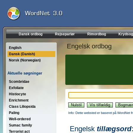
Dansk ordbog
Rejseparlør
Rimordbog
Krydsog
Engelsk ordbog
English
Dansk (Danish)
Norsk (Norwegian)
Aktuelle søgninger
Scombridae
Exfoliate
Histiocyte
Enrichment
Class Liliopsida
Paling
Info: Dette websted er baseret på WordNet fr
Well-ordered
Sumac family
Engelsk
tillægsord
Terrorist act