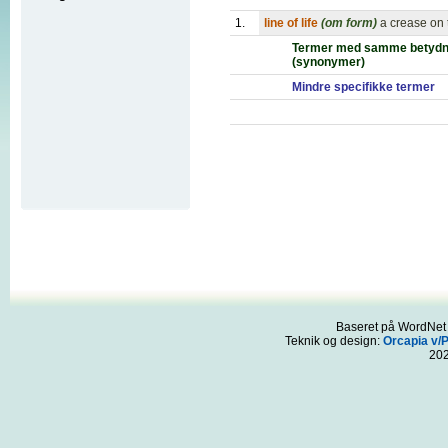
1.
line of life
(om form)
a crease on t
Termer med samme betydn
(synonymer)
Mindre specifikke termer
Baseret på WordNet 3
Teknik og design:
Orcapia v/
20