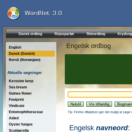
Dansk ordbog
Rejseparlør
Rimordbog
Krydsog
Engelsk ordbog
English
Dansk (Danish)
Norsk (Norwegian)
Aktuelle søgninger
Kerosine lamp
Sea bream
Guinea flower
Footprint
Vindicate
Entomophthoraceae
Tip: Firefox tilføjelsen gør det muligt at søg
Aided
Oyster fungus
Engelsk
navneord
:
Scutigerella