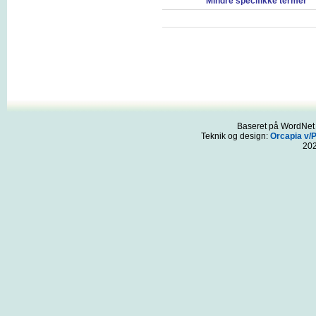
Mindre specifikke termer
Baseret på WordNet 3
Teknik og design:
Orcapia v/
20