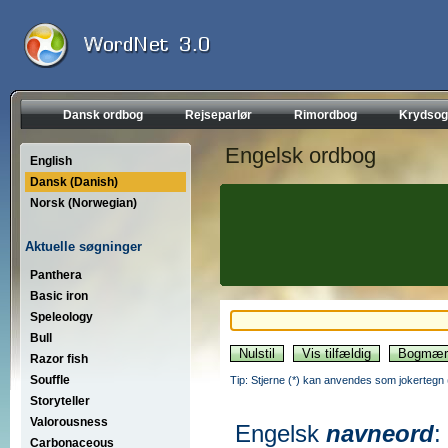
Dansk ordbog
Rejseparlør
Rimordbog
Krydsog
Engelsk ordbog
English
Dansk (Danish)
Norsk (Norwegian)
Aktuelle søgninger
Panthera
Basic iron
Speleology
Bull
Razor fish
Souffle
Tip: Stjerne (*) kan anvendes som jokertegn (wi
Storyteller
Valorousness
Engelsk
navneord
:
Carbonaceous