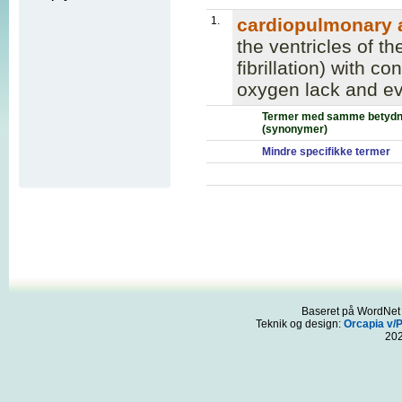
1.
cardiopulmonary a
the ventricles of th
fibrillation) with 
oxygen lack and ev
Termer med samme betydn
(synonymer)
Mindre specifikke termer
Baseret på WordNet 3
Teknik og design:
Orcapia v/
20