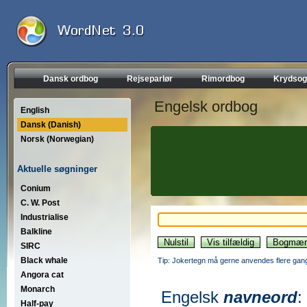
Dansk ordbog
Rejseparlør
Rimordbog
Krydsog
Engelsk ordbog
English
Dansk (Danish)
Norsk (Norwegian)
Aktuelle søgninger
Conium
C. W. Post
Industrialise
Balkline
SIRC
Black whale
Tip: Jokertegn må gerne anvendes flere gang
Angora cat
Monarch
Engelsk
navneord
:
Half-pay