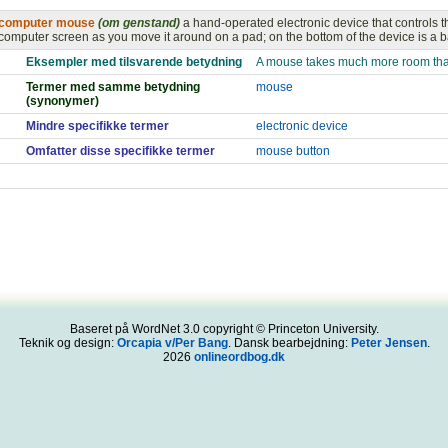
computer mouse
(om genstand)
a hand-operated electronic device that controls t
computer screen as you move it around on a pad; on the bottom of the device is a bal
Eksempler med tilsvarende betydning
A mouse takes much more room than
Termer med samme betydning
mouse
(synonymer)
Mindre specifikke termer
electronic device
Omfatter disse specifikke termer
mouse button
Baseret på WordNet 3.0 copyright © Princeton University.
Teknik og design:
Orcapia v/Per Bang
. Dansk bearbejdning:
Peter Jensen
.
2026
onlineordbog.dk