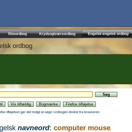
Rimordbog
Krydsogtværsordbog
Engelsk-engelsk ordbog
elsk ordbog
refox tilføjelsen gør det muligt at søge i ordbogen direkte fra browseren.
gelsk
navneord
:
computer mouse