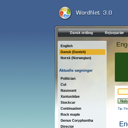
Dansk ordbog
Rejseparlør
Eng
English
Dansk (Danish)
Norsk (Norwegian)
Aktuelle søgninger
Politician
Cut
Nauseant
Xantusiidae
Stockcar
Continuation
Tip: Fi
Rock maple
Genus Coryphantha
En
Director