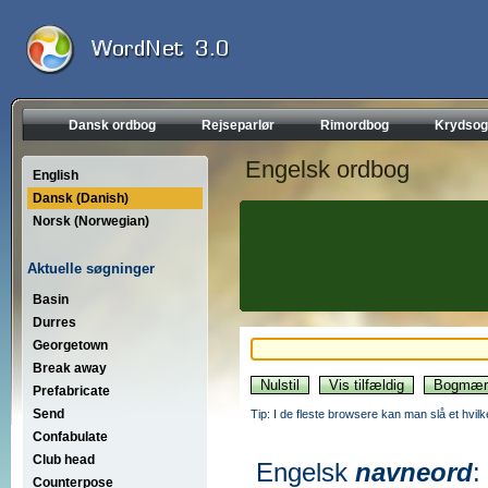
Dansk ordbog
Rejseparlør
Rimordbog
Krydsog
Engelsk ordbog
English
Dansk (Danish)
Norsk (Norwegian)
Aktuelle søgninger
Basin
Durres
Georgetown
Break away
Prefabricate
Send
Tip: I de fleste browsere kan man slå et hvilk
Confabulate
Club head
Engelsk
navneord
:
Counterpose