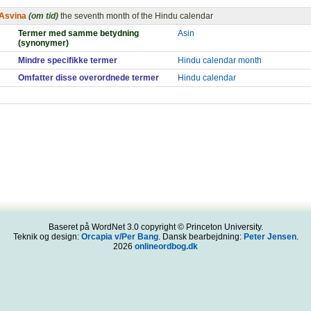
Asvina
(om tid)
the seventh month of the Hindu calendar
Termer med samme betydning
Asin
(synonymer)
Mindre specifikke termer
Hindu calendar month
Omfatter disse overordnede termer
Hindu calendar
Baseret på WordNet 3.0 copyright © Princeton University.
Teknik og design:
Orcapia v/Per Bang
. Dansk bearbejdning:
Peter Jensen
.
2026
onlineordbog.dk