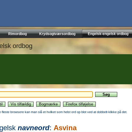
Rimordbog
Krydsogtværsordbog
Engelsk-engelsk ordbog
elsk ordbog
de fleste browsere kan man slå et hvilket som helst ord op blot ved at dobbelt-klikke på det.
gelsk
navneord
:
Asvina