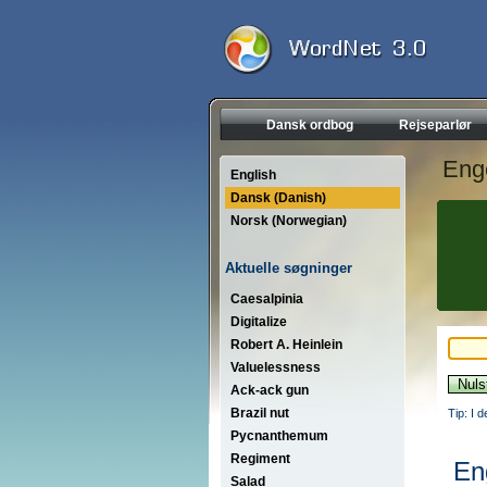
Dansk ordbog
Rejseparlør
Eng
English
Dansk (Danish)
Norsk (Norwegian)
Aktuelle søgninger
Caesalpinia
Digitalize
Robert A. Heinlein
Valuelessness
Ack-ack gun
Brazil nut
Tip: I 
Pycnanthemum
Regiment
En
Salad