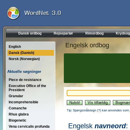
Dansk ordbog
Rejseparlør
Rimordbog
Krydsog
Engelsk ordbog
English
Dansk (Danish)
Norsk (Norwegian)
Aktuelle søgninger
Piece de resistance
Executive Office of the
President
Granular
Incomprehensible
Comanche
Tip: Spørgsmålstegn (?) kan anvendes som jo
Rhus glabra
Biogenetic
Engelsk
navneord
:
Vena cervicalis profunda