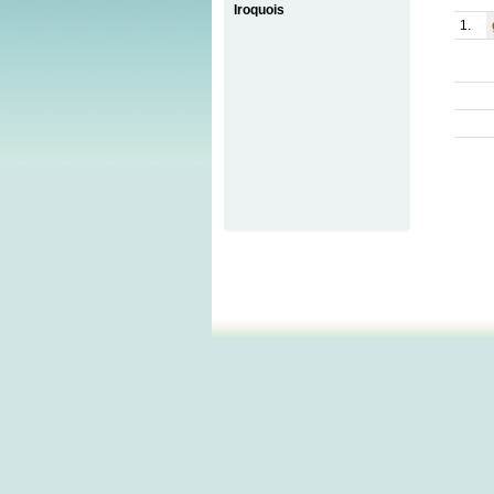
Iroquois
1.