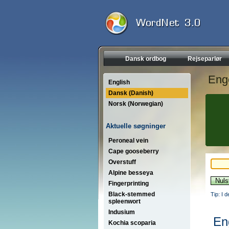
Dansk ordbog
Rejseparlør
Eng
English
Dansk (Danish)
Norsk (Norwegian)
Aktuelle søgninger
Peroneal vein
Cape gooseberry
Overstuff
Alpine besseya
Fingerprinting
Black-stemmed
Tip: I 
spleenwort
Indusium
En
Kochia scoparia