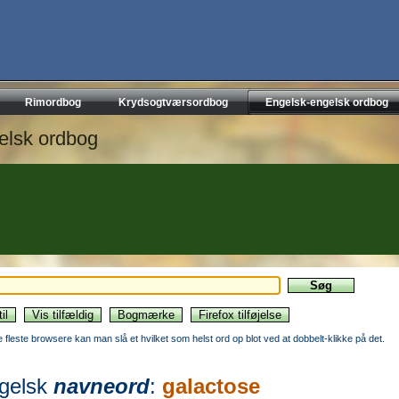
Rimordbog
Krydsogtværsordbog
Engelsk-engelsk ordbog
elsk ordbog
de fleste browsere kan man slå et hvilket som helst ord op blot ved at dobbelt-klikke på det.
gelsk
navneord
:
galactose