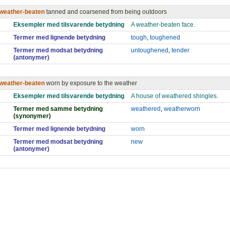
weather-beaten
tanned and coarsened from being outdoors
Eksempler med tilsvarende betydning
A weather-beaten face.
Termer med lignende betydning
tough
,
toughened
Termer med modsat betydning
untoughened
,
tender
(antonymer)
weather-beaten
worn by exposure to the weather
Eksempler med tilsvarende betydning
A house of weathered shingles.
Termer med samme betydning
weathered
,
weatherworn
(synonymer)
Termer med lignende betydning
worn
Termer med modsat betydning
new
(antonymer)