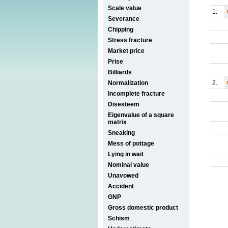
Scale value
1.
Severance
Chipping
Stress fracture
Market price
Prise
Billiards
2.
Normalization
Incomplete fracture
Disesteem
Eigenvalue of a square
matrix
Sneaking
Mess of pottage
Lying in wait
Nominal value
Unavowed
Accident
GNP
Gross domestic product
Schism