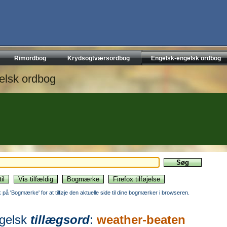
Rimordbog
Krydsogtværsordbog
Engelsk-engelsk ordbog
elsk ordbog
ik på 'Bogmærke' for at tilføje den aktuelle side til dine bogmærker i browseren.
gelsk
tillægsord
:
weather-beaten