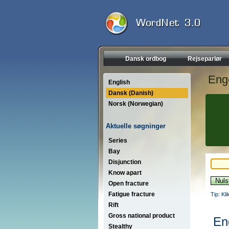
Dansk ordbog
Rejseparlør
Eng
English
Dansk (Danish)
Norsk (Norwegian)
Aktuelle søgninger
Series
Bay
Disjunction
Know apart
Open fracture
Fatigue fracture
Tip: Kl
Rift
Gross national product
En
Stealthy