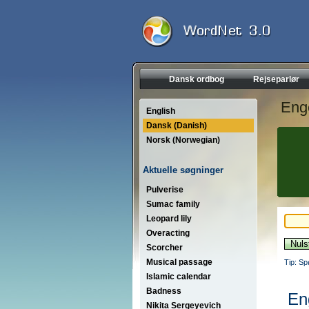
Dansk ordbog
Rejseparlør
Eng
English
Dansk (Danish)
Norsk (Norwegian)
Aktuelle søgninger
Pulverise
Sumac family
Leopard lily
Overacting
Scorcher
Musical passage
Tip: Sp
Islamic calendar
Badness
En
Nikita Sergeyevich