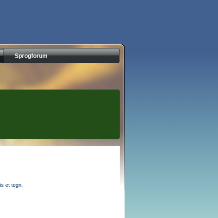
Sprogforum
s et tegn.