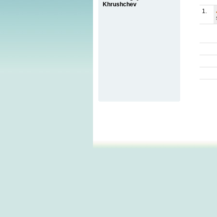
Khrushchev
1.