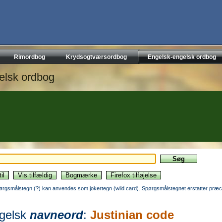
Rimordbog
Krydsogtværsordbog
Engelsk-engelsk ordbog
elsk ordbog
ørgsmålstegn (?) kan anvendes som jokertegn (wild card). Spørgsmålstegnet erstatter præci
gelsk
navneord
:
Justinian code