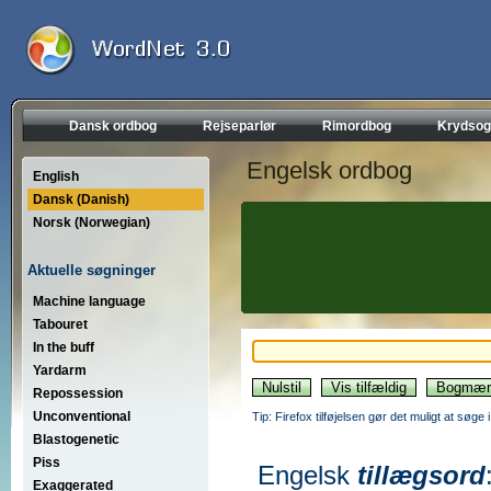
Dansk ordbog
Rejseparlør
Rimordbog
Krydsog
Engelsk ordbog
English
Dansk (Danish)
Norsk (Norwegian)
Aktuelle søgninger
Machine language
Tabouret
In the buff
Yardarm
Repossession
Unconventional
Tip: Firefox tilføjelsen gør det muligt at søg
Blastogenetic
Piss
Engelsk
tillægsord
Exaggerated