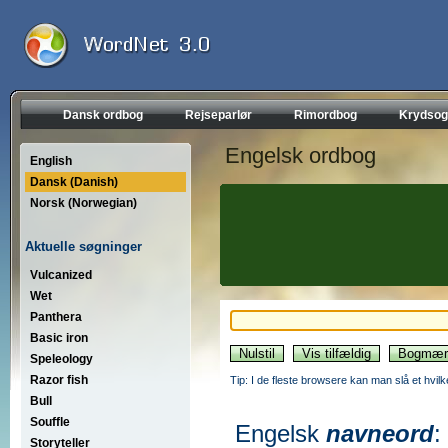
Dansk ordbog
Rejseparlør
Rimordbog
Krydsog
Engelsk ordbog
English
Dansk (Danish)
Norsk (Norwegian)
Aktuelle søgninger
Vulcanized
Wet
Panthera
Basic iron
Speleology
Razor fish
Tip: I de fleste browsere kan man slå et hvilk
Bull
Souffle
Engelsk
navneord
:
Storyteller