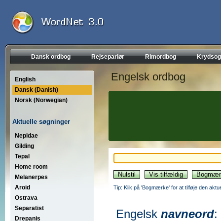
Dansk ordbog
Rejseparlør
Rimordbog
Krydsog
Engelsk ordbog
English
Dansk (Danish)
Norsk (Norwegian)
Aktuelle søgninger
Nepidae
Gilding
Tepal
Home room
Melanerpes
Aroid
Tip: Klik på 'Bogmærke' for at tilføje den akt
Ostrava
Separatist
Engelsk
navneord
:
Drepanis