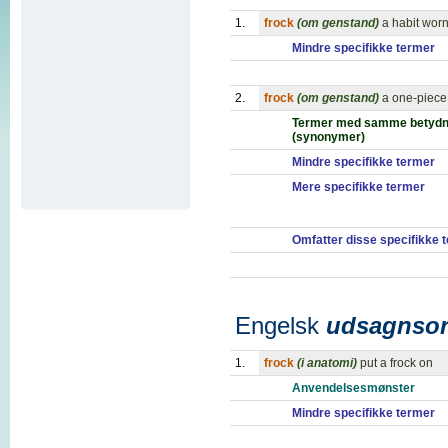
1.
frock
(om genstand)
a habit worn
Mindre specifikke termer
2.
frock
(om genstand)
a one-piece
Termer med samme betydn
(synonymer)
Mindre specifikke termer
Mere specifikke termer
Omfatter disse specifikke 
Engelsk
udsagnso
1.
frock
(i anatomi)
put a frock on
Anvendelsesmønster
Mindre specifikke termer