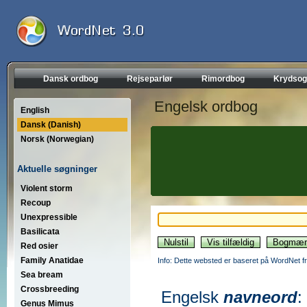
Dansk ordbog
Rejseparlør
Rimordbog
Krydsog
Engelsk ordbog
English
Dansk (Danish)
Norsk (Norwegian)
Aktuelle søgninger
Violent storm
Recoup
Unexpressible
Basilicata
Red osier
Family Anatidae
Info: Dette websted er baseret på WordNet fr
Sea bream
Crossbreeding
Engelsk
navneord
:
Genus Mimus