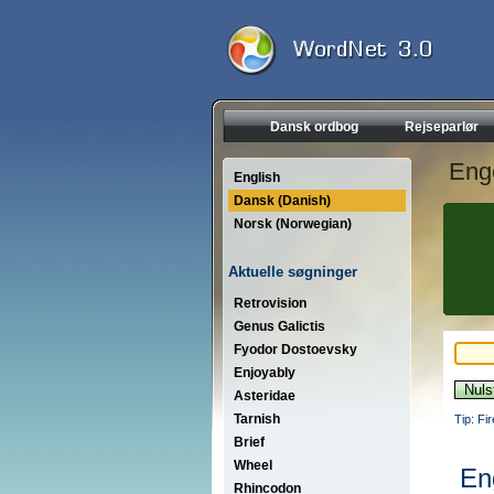
Dansk ordbog
Rejseparlør
Eng
English
Dansk (Danish)
Norsk (Norwegian)
Aktuelle søgninger
Retrovision
Genus Galictis
Fyodor Dostoevsky
Enjoyably
Asteridae
Tarnish
Tip: Fi
Brief
Wheel
En
Rhincodon