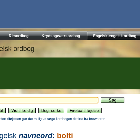
Rimordbog
Krydsogtværsordbog
Engelsk-engelsk ordbog
elsk ordbog
refox tilføjelsen gør det muligt at søge i ordbogen direkte fra browseren.
gelsk
navneord
:
bolti