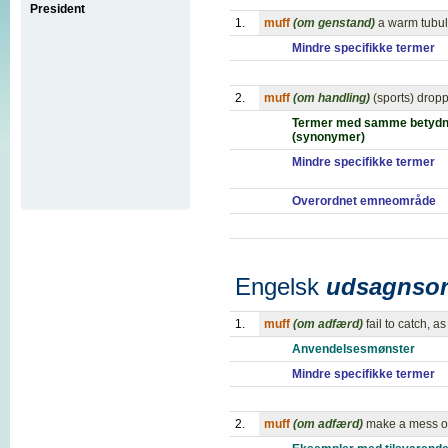
President
1.
muff
(om genstand)
a warm tubul
Mindre specifikke termer
2.
muff
(om handling)
(sports) dropp
Termer med samme betydn
(synonymer)
Mindre specifikke termer
Overordnet emneområde
Engelsk
udsagnso
1.
muff
(om adfærd)
fail to catch, as
Anvendelsesmønster
Mindre specifikke termer
2.
muff
(om adfærd)
make a mess of,