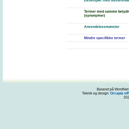
Eksempler med tilsvarende
Termer med samme betydn
(synonymer)
Anvendelsesmønster
Mindre specifikke termer
Baseret på WordNet 3
Teknik og design:
Orcapia v/
20