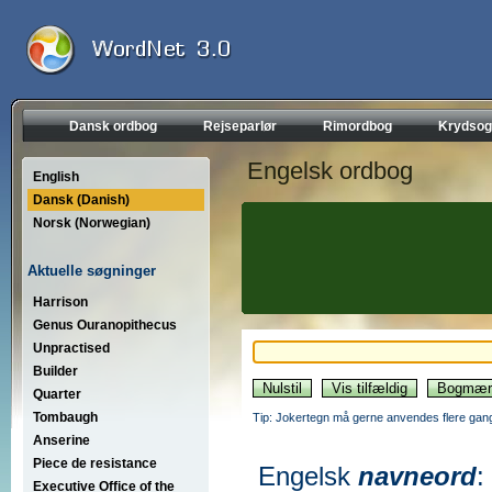
Dansk ordbog
Rejseparlør
Rimordbog
Krydsog
Engelsk ordbog
English
Dansk (Danish)
Norsk (Norwegian)
Aktuelle søgninger
Harrison
Genus Ouranopithecus
Unpractised
Builder
Quarter
Tombaugh
Tip: Jokertegn må gerne anvendes flere gang
Anserine
Piece de resistance
Engelsk
navneord
:
Executive Office of the