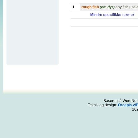
1.
rough fish
(om dyr)
any fish usele
Mindre specifikke termer
Baseret på WordNet 3
Teknik og design:
Orcapia v/
20