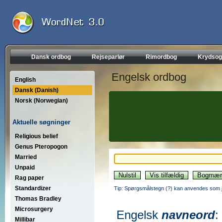
Dansk ordbog
Rejseparlør
Rimordbog
Krydsog
Engelsk ordbog
English
Dansk (Danish)
Norsk (Norwegian)
Aktuelle søgninger
Religious belief
Genus Pteropogon
Married
Unpaid
Rag paper
Standardizer
Tip: Spørgsmålstegn (?) kan anvendes som jo
Thomas Bradley
Microsurgery
Engelsk
navneord
:
Millibar