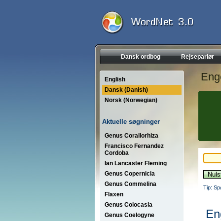
Dansk ordbog
Rejseparlør
Eng
English
Dansk (Danish)
Norsk (Norwegian)
Aktuelle søgninger
Genus Corallorhiza
Francisco Fernandez
Cordoba
Ian Lancaster Fleming
Genus Copernicia
Genus Commelina
Tip: Sp
Flaxen
Genus Colocasia
En
Genus Coelogyne