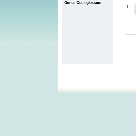
Genus Coeloglossum
1.