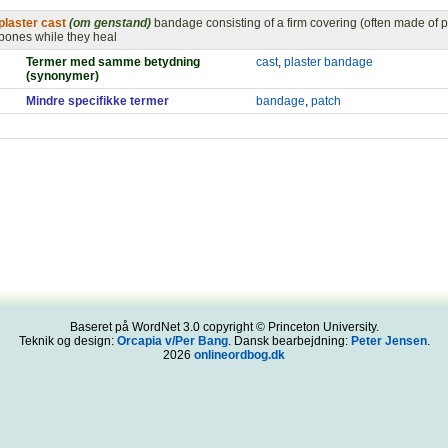
plaster cast
(om genstand)
bandage consisting of a firm covering (often made of p
bones while they heal
Termer med samme betydning
cast
,
plaster bandage
(synonymer)
Mindre specifikke termer
bandage
,
patch
Baseret på WordNet 3.0 copyright © Princeton University.
Teknik og design:
Orcapia v/Per Bang
. Dansk bearbejdning:
Peter Jensen
.
2026
onlineordbog.dk