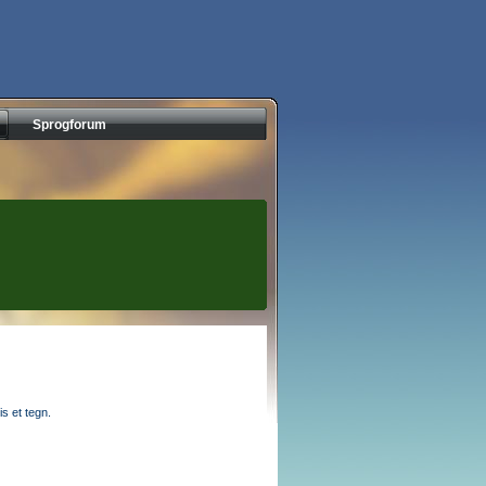
Sprogforum
s et tegn.