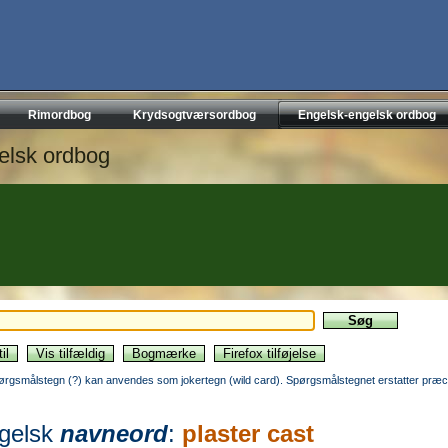
Rimordbog
Krydsogtværsordbog
Engelsk-engelsk ordbog
elsk ordbog
ørgsmålstegn (?) kan anvendes som jokertegn (wild card). Spørgsmålstegnet erstatter præci
gelsk
navneord
:
plaster cast