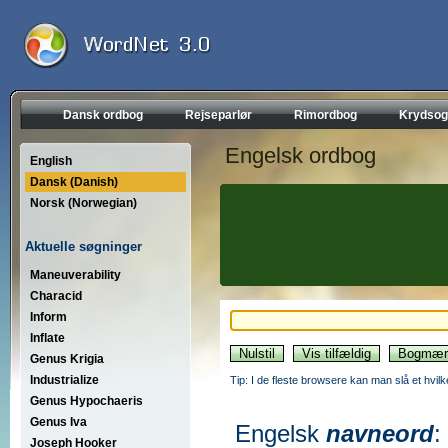
Dansk ordbog
Rejseparlør
Rimordbog
Krydsog
Engelsk ordbog
English
Dansk (Danish)
Norsk (Norwegian)
Aktuelle søgninger
Maneuverability
Characid
Inform
Inflate
Genus Krigia
Industrialize
Tip: I de fleste browsere kan man slå et hvilk
Genus Hypochaeris
Genus Iva
Engelsk
navneord
:
Joseph Hooker