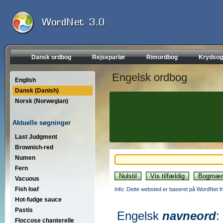
Dansk ordbog
Rejseparlør
Rimordbog
Krydsog
Engelsk ordbog
English
Dansk (Danish)
Norsk (Norwegian)
Aktuelle søgninger
Last Judgment
Brownish-red
Numen
Fern
Vacuous
Fish loaf
Info: Dette websted er baseret på WordNet fr
Hot-fudge sauce
Pastis
Engelsk
navneord
:
Floccose chanterelle