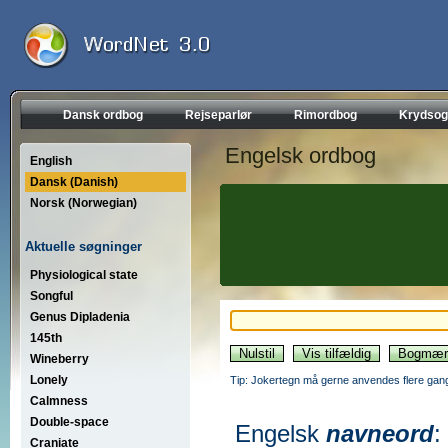
Dansk ordbog
Rejseparlør
Rimordbog
Krydsog
Engelsk ordbog
English
Dansk (Danish)
Norsk (Norwegian)
Aktuelle søgninger
Physiological state
Songful
Genus Dipladenia
145th
Wineberry
Lonely
Tip: Jokertegn må gerne anvendes flere gang
Calmness
Double-space
Engelsk
navneord
:
Craniate