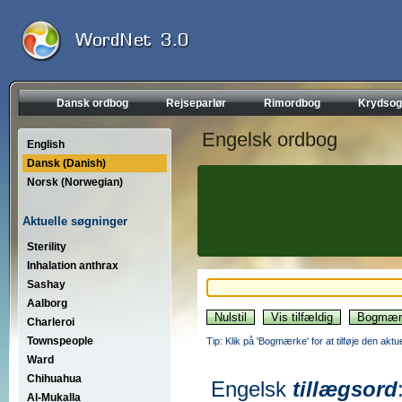
Dansk ordbog
Rejseparlør
Rimordbog
Krydsog
Engelsk ordbog
English
Dansk (Danish)
Norsk (Norwegian)
Aktuelle søgninger
Sterility
Inhalation anthrax
Sashay
Aalborg
Charleroi
Townspeople
Tip: Klik på 'Bogmærke' for at tilføje den akt
Ward
Chihuahua
Engelsk
tillægsord
Al-Mukalla