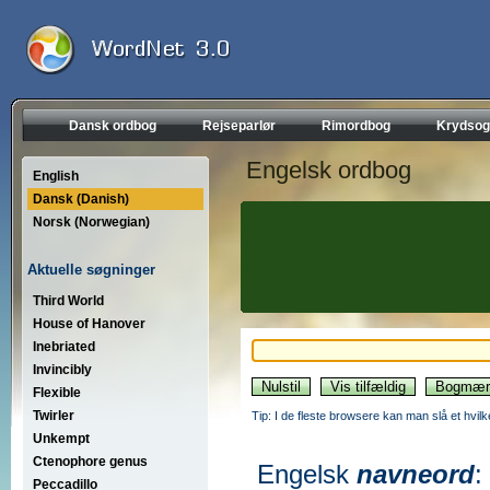
Dansk ordbog
Rejseparlør
Rimordbog
Krydsog
Engelsk ordbog
English
Dansk (Danish)
Norsk (Norwegian)
Aktuelle søgninger
Third World
House of Hanover
Inebriated
Invincibly
Flexible
Twirler
Tip: I de fleste browsere kan man slå et hvilk
Unkempt
Ctenophore genus
Engelsk
navneord
:
Peccadillo