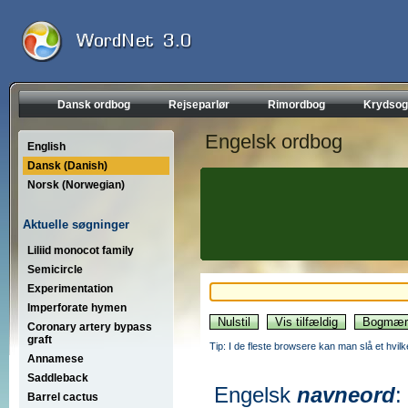
Dansk ordbog
Rejseparlør
Rimordbog
Krydsog
Engelsk ordbog
English
Dansk (Danish)
Norsk (Norwegian)
Aktuelle søgninger
Liliid monocot family
Semicircle
Experimentation
Imperforate hymen
Coronary artery bypass
graft
Tip: I de fleste browsere kan man slå et hvilk
Annamese
Saddleback
Engelsk
navneord
:
Barrel cactus