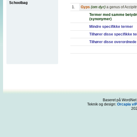
Schoolbag
1.
Gyps
(om dyr)
a genus of Accipit
Termer med samme betydn
(synonymer)
Mindre specifikke termer
Tilhører disse specifikke t
Tilhører disse overordnede
Baseret på WordNet 3
Teknik og design:
Orcapia v/
20