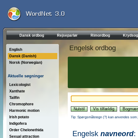
Dansk ordbog
Rejseparlør
Rimordbog
Krydsog
Engelsk ordbog
English
Dansk (Danish)
Norsk (Norwegian)
Aktuelle søgninger
Lexicologist
Xanthate
Tailfin
Chromophore
Harmonic motion
Irish potato
Tip: Spørgsmålstegn (?) kan anvendes som jo
Indigofera
Order Chelonethida
Engelsk
navneord
:
Sexual attraction