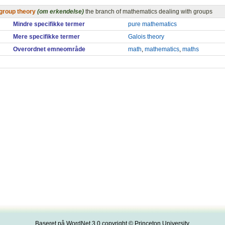
group theory
(om erkendelse)
the branch of mathematics dealing with groups
Mindre specifikke termer
pure mathematics
Mere specifikke termer
Galois theory
Overordnet emneområde
math
,
mathematics
,
maths
Baseret på WordNet 3.0 copyright © Princeton University.