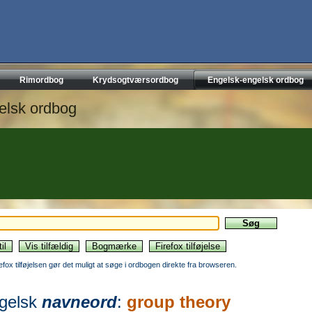
Rimordbog
Krydsogtværsordbog
Engelsk-engelsk ordbog
elsk ordbog
refox tilføjelsen gør det muligt at søge i ordbogen direkte fra browseren.
gelsk
navneord
:
group theory