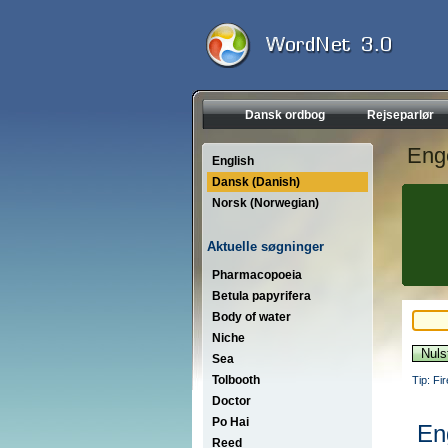
Dansk ordbog
Rejseparlør
Eng
English
Dansk (Danish)
Norsk (Norwegian)
Aktuelle søgninger
Pharmacopoeia
Betula papyrifera
Body of water
Niche
Sea
Tolbooth
Tip: Fi
Doctor
Po Hai
En
Reed