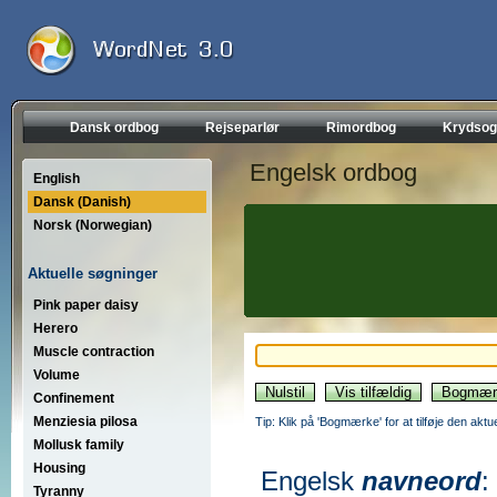
Dansk ordbog
Rejseparlør
Rimordbog
Krydsog
Engelsk ordbog
English
Dansk (Danish)
Norsk (Norwegian)
Aktuelle søgninger
Pink paper daisy
Herero
Muscle contraction
Volume
Confinement
Menziesia pilosa
Tip: Klik på 'Bogmærke' for at tilføje den akt
Mollusk family
Housing
Engelsk
navneord
:
Tyranny