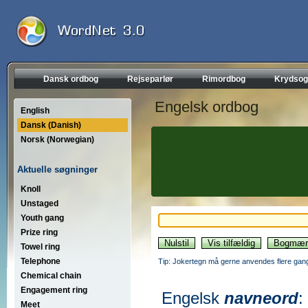
Dansk ordbog
Rejseparlør
Rimordbog
Krydsog
Engelsk ordbog
English
Dansk (Danish)
Norsk (Norwegian)
Aktuelle søgninger
Knoll
Unstaged
Youth gang
Prize ring
Towel ring
Telephone
Tip: Jokertegn må gerne anvendes flere gang
Chemical chain
Engagement ring
Engelsk
navneord
:
Meet