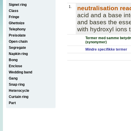
Signet ring
1.
neutralisation rea
Class
acid and a base inte
Fringe
and bases the essen
Ghettoize
with hydroxyl ions 
Telephony
Preisolate
Termer med samme betydn
Open chain
(synonymer)
Segregate
Mindre specifikke termer
Napkin ring
Bong
Enclose
Wedding band
Gang
Snap ring
Heterocycle
Curtain ring
Part