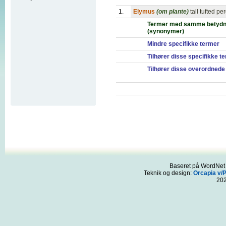
1.
Elymus
(om plante)
tall tufted p
Termer med samme betydn
(synonymer)
Mindre specifikke termer
Tilhører disse specifikke t
Tilhører disse overordnede
Baseret på WordNet 3
Teknik og design:
Orcapia v/
20