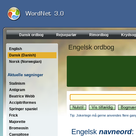
Dansk ordbog
Rejseparlør
Rimordbog
Krydsog
Engelsk ordbog
English
Dansk (Danish)
Norsk (Norwegian)
Aktuelle søgninger
Stalinism
Antigram
Beatrice Webb
Accipitriformes
Springer spaniel
Frick
Tip: Jokertegn må gerne anvendes flere gang
Majorette
Bromeosin
Engelsk
navneord
:
Caespitose