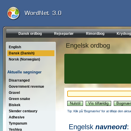
Dansk ordbog
Rejseparlør
Rimordbog
Krydsog
Engelsk ordbog
English
Dansk (Danish)
Norsk (Norwegian)
Aktuelle søgninger
Disarranged
Government revenue
Gravel
Green snake
Biskek
Slender centaury
Tip: Klik på 'Bogmærke' for at tilføje den akt
Adhesive
Tympanum
Engelsk
navneord
:
Yeshiva