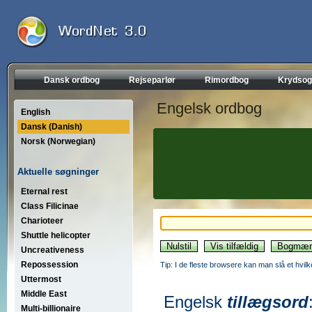
Dansk ordbog
Rejseparlør
Rimordbog
Krydsog
Engelsk ordbog
English
Dansk (Danish)
Norsk (Norwegian)
Aktuelle søgninger
Eternal rest
Class Filicinae
Charioteer
Shuttle helicopter
Uncreativeness
Repossession
Tip: I de fleste browsere kan man slå et hvilk
Uttermost
Middle East
Engelsk
tillægsord
Multi-billionaire