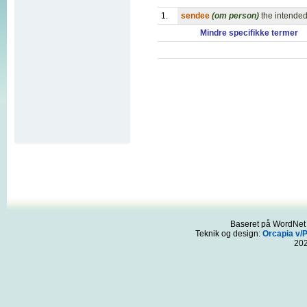
1.
sendee
(om person)
the intended
Mindre specifikke termer
Baseret på WordNet 3
Teknik og design:
Orcapia v/
20