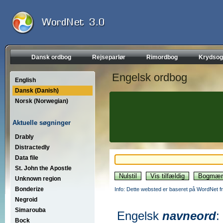
Dansk ordbog
Rejseparlør
Rimordbog
Krydsog
Engelsk ordbog
English
Dansk (Danish)
Norsk (Norwegian)
Aktuelle søgninger
Drably
Distractedly
Data file
St. John the Apostle
Unknown region
Bonderize
Info: Dette websted er baseret på WordNet fr
Negroid
Simarouba
Engelsk
navneord
:
Bock