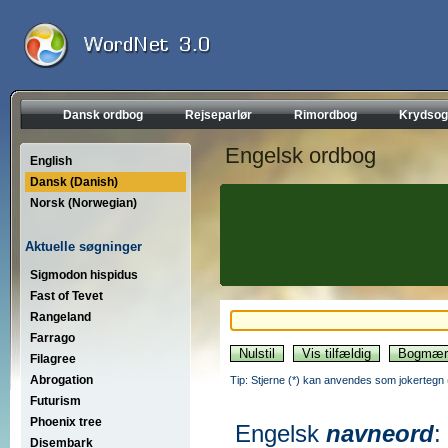
Dansk ordbog
Rejseparlør
Rimordbog
Krydsog
Engelsk ordbog
English
Dansk (Danish)
Norsk (Norwegian)
Aktuelle søgninger
Sigmodon hispidus
Fast of Tevet
Rangeland
Farrago
Filagree
Abrogation
Tip: Stjerne (*) kan anvendes som jokertegn (wi
Futurism
Phoenix tree
Engelsk
navneord
:
Disembark