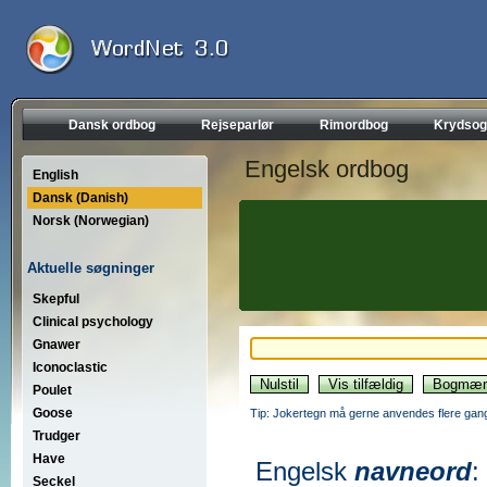
Dansk ordbog
Rejseparlør
Rimordbog
Krydsog
Engelsk ordbog
English
Dansk (Danish)
Norsk (Norwegian)
Aktuelle søgninger
Skepful
Clinical psychology
Gnawer
Iconoclastic
Poulet
Goose
Tip: Jokertegn må gerne anvendes flere gang
Trudger
Have
Engelsk
navneord
:
Seckel