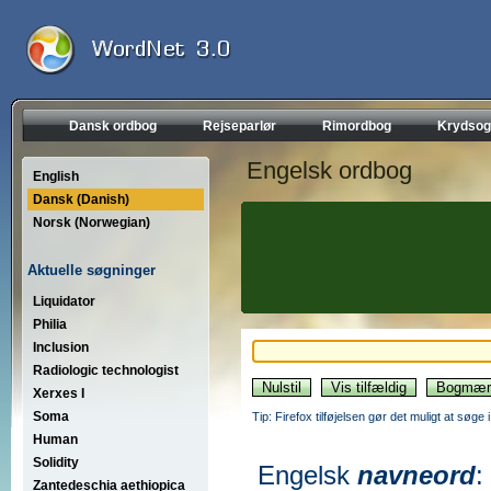
Dansk ordbog
Rejseparlør
Rimordbog
Krydsog
Engelsk ordbog
English
Dansk (Danish)
Norsk (Norwegian)
Aktuelle søgninger
Liquidator
Philia
Inclusion
Radiologic technologist
Xerxes I
Soma
Tip: Firefox tilføjelsen gør det muligt at søg
Human
Solidity
Engelsk
navneord
:
Zantedeschia aethiopica