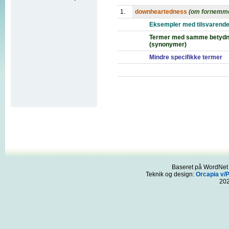
1.
downheartedness
(om fornemme
Eksempler med tilsvarende
Termer med samme betydn
(synonymer)
Mindre specifikke termer
Baseret på WordNet 3
Teknik og design:
Orcapia v/
20