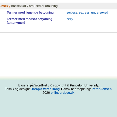
unsexy
not sexually aroused or arousing
Termer med lignende betydning
sexless
,
sexless
,
undersexed
Termer med modsat betydning
sexy
(antonymer)
Baseret på WordNet 3.0 copyright © Princeton University.
Teknik og design:
Orcapia v/Per Bang
. Dansk bearbejdning:
Peter Jensen
.
2026
onlineordbog.dk