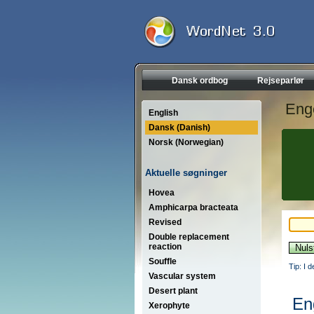
Dansk ordbog
Rejseparlør
Eng
English
Dansk (Danish)
Norsk (Norwegian)
Aktuelle søgninger
Hovea
Amphicarpa bracteata
Revised
Double replacement
reaction
Souffle
Tip: I 
Vascular system
Desert plant
En
Xerophyte