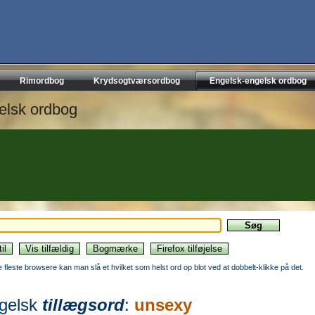
Rimordbog
Krydsogtværsordbog
Engelsk-engelsk ordbog
elsk ordbog
de fleste browsere kan man slå et hvilket som helst ord op blot ved at dobbelt-klikke på det.
gelsk
tillægsord
:
unsexy