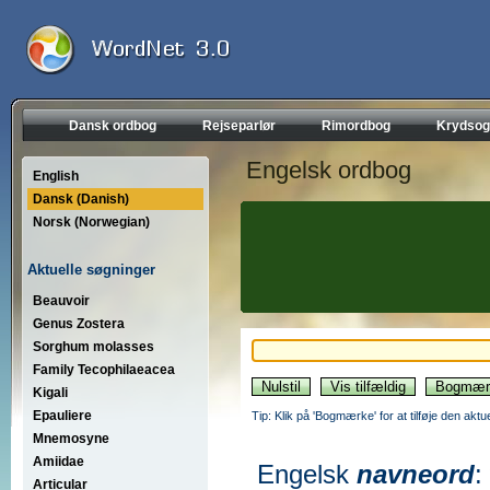
Dansk ordbog
Rejseparlør
Rimordbog
Krydsog
Engelsk ordbog
English
Dansk (Danish)
Norsk (Norwegian)
Aktuelle søgninger
Beauvoir
Genus Zostera
Sorghum molasses
Family Tecophilaeacea
Kigali
Epauliere
Tip: Klik på 'Bogmærke' for at tilføje den akt
Mnemosyne
Amiidae
Engelsk
navneord
:
Articular