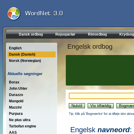
Dansk ordbog
Rejseparlør
Rimordbog
Krydsog
Engelsk ordbog
English
Dansk (Danish)
Norsk (Norwegian)
Aktuelle søgninger
Borax
John Uhler
Durazzo
Mangold
Mazzini
Purpura
Tip: Klik på 'Bogmærke' for at tilføje den akt
Ne plus ultra
Turbofan engine
Engelsk
navneord
:
AAS