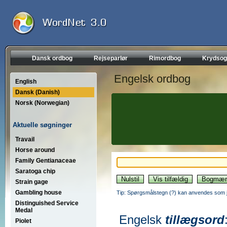
Dansk ordbog
Rejseparlør
Rimordbog
Krydsog
Engelsk ordbog
English
Dansk (Danish)
Norsk (Norwegian)
Aktuelle søgninger
Travail
Horse around
Family Gentianaceae
Saratoga chip
Strain gage
Gambling house
Tip: Spørgsmålstegn (?) kan anvendes som jo
Distinguished Service
Medal
Engelsk
tillægsord
Piolet