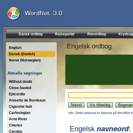
Dansk ordbog
Rejseparlør
Rimordbog
Krydsog
Engelsk ordbog
English
Dansk (Danish)
Norsk (Norwegian)
Aktuelle søgninger
Without doubt
Close-hauled
Epicardia
Anisette de Bordeaux
Cigarette butt
Carlovingian
Info: Dette websted er baseret på WordNet fr
Arno River
Charles
Engelsk
navneord
:
Carolus