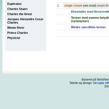
Euphrates
1.
single cream
(om mad)
cream tha
Charles Stuart
Eksempler med tilsvarende
Charles the Great
Termer med samme betydn
Jacques Alexandre Cesar
(synonymer)
Charles
Mindre specifikke termer
Illinois River
Prince Charles
Physicist
Baseret på WordNet 3
Teknik og design:
Orcapia v/
20