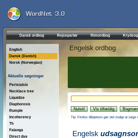
Dansk ordbog
Rejseparlør
Rimordbog
Krydsog
Engelsk ordbog
English
Dansk (Danish)
Norsk (Norwegian)
Aktuelle søgninger
Peristalsis
Necklace tree
Liquidize
Diaphoresis
Rumple
Incoherency
Tip: Firefox tilføjelsen gør det muligt at søg
Th
Falanga
Engelsk
udsagnso
Direct dye